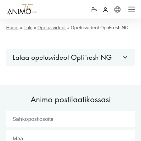
Home
»
Tuki
»
Opetusvideot
»
Opetusvideot OptiFresh NG
Lataa opetusvideot OptiFresh NG
Animo postilaatikossasi