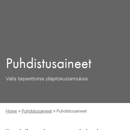
Puhdistusaineet
Vältä tarpeettomia ylläpitokustannuksia
Home
»
Puhdistusaineet
»
Puhdistusaineet