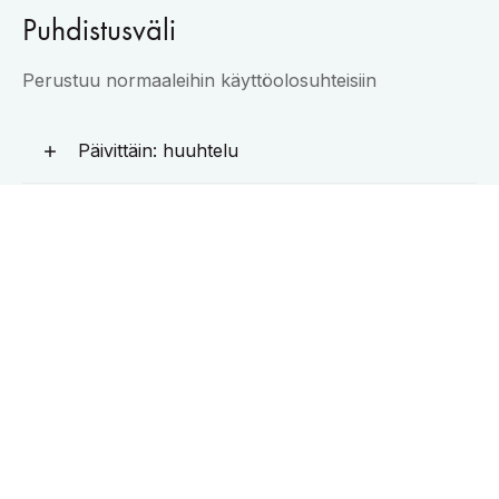
Puhdistusväli
Perustuu normaaleihin käyttöolosuhteisiin
Päivittäin: huuhtelu
Päivittäin tuoreen maidon osalta:
maitojärjestelmän puhdistus
Viikoittain: puhdista tabletilla ja puhdista
kaikki likaiset osat.
Kuukausittain: tyhjennä ja puhdista kanisterit.
Puolivuosittain: kahvimyllyn puhdistus