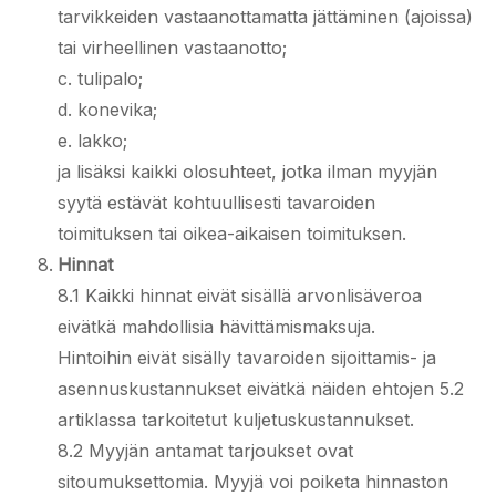
tarvikkeiden vastaanottamatta jättäminen (ajoissa)
tai virheellinen vastaanotto;
c. tulipalo;
d. konevika;
e. lakko;
ja lisäksi kaikki olosuhteet, jotka ilman myyjän
syytä estävät kohtuullisesti tavaroiden
toimituksen tai oikea-aikaisen toimituksen.
Hinnat
8.1 Kaikki hinnat eivät sisällä arvonlisäveroa
eivätkä mahdollisia hävittämismaksuja.
Hintoihin eivät sisälly tavaroiden sijoittamis- ja
asennuskustannukset eivätkä näiden ehtojen 5.2
artiklassa tarkoitetut kuljetuskustannukset.
8.2 Myyjän antamat tarjoukset ovat
sitoumuksettomia. Myyjä voi poiketa hinnaston