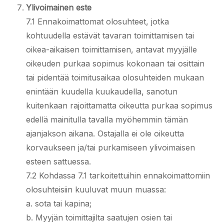
Ylivoimainen este
7.1 Ennakoimattomat olosuhteet, jotka
kohtuudella estävät tavaran toimittamisen tai
oikea-aikaisen toimittamisen, antavat myyjälle
oikeuden purkaa sopimus kokonaan tai osittain
tai pidentää toimitusaikaa olosuhteiden mukaan
enintään kuudella kuukaudella, sanotun
kuitenkaan rajoittamatta oikeutta purkaa sopimus
edellä mainitulla tavalla myöhemmin tämän
ajanjakson aikana. Ostajalla ei ole oikeutta
korvaukseen ja/tai purkamiseen ylivoimaisen
esteen sattuessa.
7.2 Kohdassa 7.1 tarkoitettuihin ennakoimattomiin
olosuhteisiin kuuluvat muun muassa:
a. sota tai kapina;
b. Myyjän toimittajilta saatujen osien tai