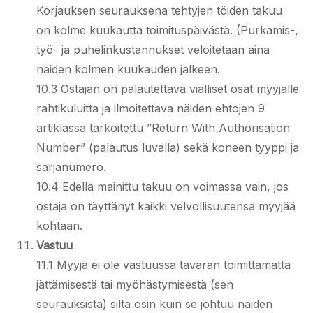
Korjauksen seurauksena tehtyjen töiden takuu
on kolme kuukautta toimituspäivästä. (Purkamis-,
työ- ja puhelinkustannukset veloitetaan aina
näiden kolmen kuukauden jälkeen.
10.3 Ostajan on palautettava vialliset osat myyjälle
rahtikuluitta ja ilmoitettava näiden ehtojen 9
artiklassa tarkoitettu ”Return With Authorisation
Number” (palautus luvalla) sekä koneen tyyppi ja
sarjanumero.
10.4 Edellä mainittu takuu on voimassa vain, jos
ostaja on täyttänyt kaikki velvollisuutensa myyjää
kohtaan.
Vastuu
11.1 Myyjä ei ole vastuussa tavaran toimittamatta
jättämisestä tai myöhästymisestä (sen
seurauksista) siltä osin kuin se johtuu näiden