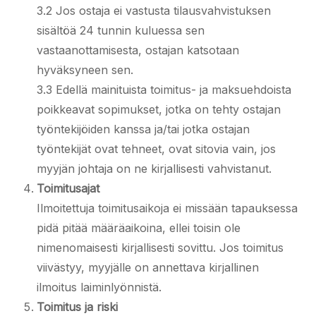
3.2 Jos ostaja ei vastusta tilausvahvistuksen
sisältöä 24 tunnin kuluessa sen
vastaanottamisesta, ostajan katsotaan
hyväksyneen sen.
3.3 Edellä mainituista toimitus- ja maksuehdoista
poikkeavat sopimukset, jotka on tehty ostajan
työntekijöiden kanssa ja/tai jotka ostajan
työntekijät ovat tehneet, ovat sitovia vain, jos
myyjän johtaja on ne kirjallisesti vahvistanut.
Toimitusajat
Ilmoitettuja toimitusaikoja ei missään tapauksessa
pidä pitää määräaikoina, ellei toisin ole
nimenomaisesti kirjallisesti sovittu. Jos toimitus
viivästyy, myyjälle on annettava kirjallinen
ilmoitus laiminlyönnistä.
Toimitus ja riski