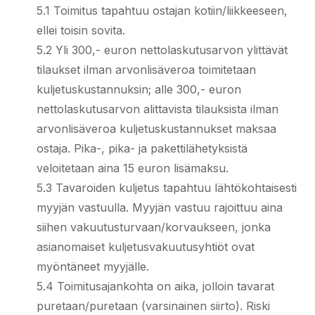
5.1 Toimitus tapahtuu ostajan kotiin/liikkeeseen,
ellei toisin sovita.
5.2 Yli 300,- euron nettolaskutusarvon ylittävät
tilaukset ilman arvonlisäveroa toimitetaan
kuljetuskustannuksin; alle 300,- euron
nettolaskutusarvon alittavista tilauksista ilman
arvonlisäveroa kuljetuskustannukset maksaa
ostaja. Pika-, pika- ja pakettilähetyksistä
veloitetaan aina 15 euron lisämaksu.
5.3 Tavaroiden kuljetus tapahtuu lähtökohtaisesti
myyjän vastuulla. Myyjän vastuu rajoittuu aina
siihen vakuutusturvaan/korvaukseen, jonka
asianomaiset kuljetusvakuutusyhtiöt ovat
myöntäneet myyjälle.
5.4 Toimitusajankohta on aika, jolloin tavarat
puretaan/puretaan (varsinainen siirto). Riski