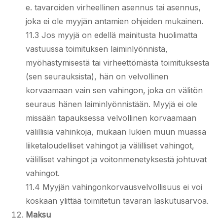
e. tavaroiden virheellinen asennus tai asennus,
joka ei ole myyjän antamien ohjeiden mukainen.
11.3 Jos myyjä on edellä mainitusta huolimatta
vastuussa toimituksen laiminlyönnistä,
myöhästymisestä tai virheettömästä toimituksesta
(sen seurauksista), hän on velvollinen
korvaamaan vain sen vahingon, joka on välitön
seuraus hänen laiminlyönnistään. Myyjä ei ole
missään tapauksessa velvollinen korvaamaan
välillisiä vahinkoja, mukaan lukien muun muassa
liiketaloudelliset vahingot ja välilliset vahingot,
välilliset vahingot ja voitonmenetyksestä johtuvat
vahingot.
11.4 Myyjän vahingonkorvausvelvollisuus ei voi
koskaan ylittää toimitetun tavaran laskutusarvoa.
Maksu