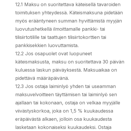
12.1 Maksu on suoritettava käteisellä tavaroiden
toimituksen yhteydessä. Käteismaksuna pidetään
myös erääntyneen summan hyvittämistä myyjän
luovutushetkellä ilmoittamalle pankki- tai
tilisiirtotilille tai taattujen tilisiirtokorttien tai
pankkisekkien luovuttamista.
12.2 Jos osapuolet ovat luopuneet
käteismaksusta, maksu on suoritettava 30 päivän
kuluessa laskun päiväyksestä. Maksuaikaa on
pidettävä määräpäivänä.
12.3 Jos ostaja laiminlyö yhden tai useamman
maksuvelvoitteen täyttämisen tai laiminlyö sen
ajallaan tai kokonaan, ostaja on velkaa myyjälle
viivästyskorkoa, joka on 1,5 % kuukaudessa
eräpäivästä alkaen, jolloin osa kuukaudesta
lasketaan kokonaiseksi kuukaudeksi. Ostaja