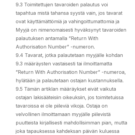
9.3 Toimitettujen tavaroiden palautus voi
tapahtua mistä tahansa syystä vain, jos tavarat
ovat käyttämättömiä ja vahingoittumattomia ja
Myyjä on nimenomaisesti hyväksynyt tavaroiden
palautuksen antamalla ”Return With
Authorisation Number” -numeron.
9.4 Tavarat, jotka palautetaan myyjälle kohdan
9.3 määräysten vastaisesti tai ilmoittamatta
”Return With Authorisation Number” -numeroa,
hylätään ja palautetaan ostajan kustannuksella.
9.5 Tämän artiklan määräykset eivät vaikuta
ostajan lakisääteisiin oikeuksiin, jos toimitetuissa
tavaroissa ei ole piileviä vikoja. Ostaja on
velvollinen ilmoittamaan myyjälle piilevistä
puutteista kirjallisesti mahdollisimman pian, mutta
joka tapauksessa kahdeksan päivän kuluessa