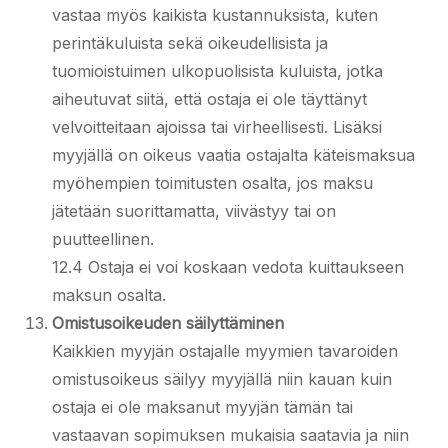
vastaa myös kaikista kustannuksista, kuten
perintäkuluista sekä oikeudellisista ja
tuomioistuimen ulkopuolisista kuluista, jotka
aiheutuvat siitä, että ostaja ei ole täyttänyt
velvoitteitaan ajoissa tai virheellisesti. Lisäksi
myyjällä on oikeus vaatia ostajalta käteismaksua
myöhempien toimitusten osalta, jos maksu
jätetään suorittamatta, viivästyy tai on
puutteellinen.
12.4 Ostaja ei voi koskaan vedota kuittaukseen
maksun osalta.
Omistusoikeuden säilyttäminen
Kaikkien myyjän ostajalle myymien tavaroiden
omistusoikeus säilyy myyjällä niin kauan kuin
ostaja ei ole maksanut myyjän tämän tai
vastaavan sopimuksen mukaisia saatavia ja niin