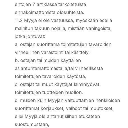
ehtojen 7 artiklassa tarkoitetuista
ennakoimattomista olosuhteista.
11.2 Myyjä ei ole vastuussa, myöskään edellä
mainitun takuun nojalla, mistään vahingoista,
jotka johtuvat:
a. ostajan suorittama toimitettujen tavaroiden
virheellinen varastointi tai käsittely;
b. ostajan tai muiden käyttäjien
asiantuntemattomasta ja/tai virheellisestä
toimitettujen tavaroiden käytöstä;
c. ostajat tai muut käyttäjät laiminlyövät
toimitettujen tuotteiden huollon;
d. muiden kuin Myyjän valtuuttamien henkilöiden
suorittamat korjaukset, vaihdot tai muutokset,
ellei Myyjä ole antanut siihen etukäteen
suostumustaan;