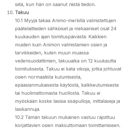
siitä, kun hän on saanut niistä tiedon.
Takuu
10.1 Myyjä takaa Animo-merkillä valmistettujen
päätelaitteiden sähköiset ja mekaaniset osat 24
kuukauden ajan toimituspäivästä. Kaikkien
muiden kuin Animon valmistamien osien ja
tarvikkeiden, kuten muun muassa
vedensuodattimien, takuuaika on 12 kuukautta
toimituksesta. Takuu ei kata vikoja, jotka johtuvat
osien normaalista kulumisesta,
epäasianmukaisesta käytöstä, kalkkeutumisesta
tai huolimattomasta huollosta. Takuu ei
myöskään koske lasisia sisäpulloja, mittalaseja ja
lasikannuja.
10.2 Tämän takuun mukainen vastuu rajoittuu
korjattavien osien maksuttomaan toimittamiseen.