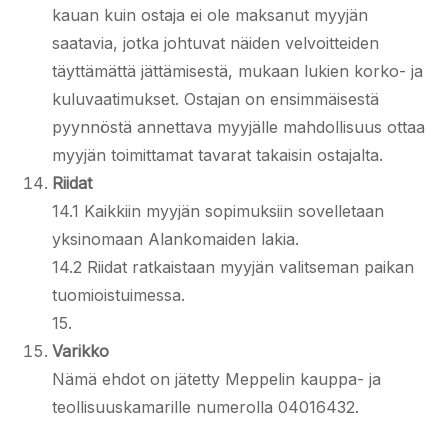
kauan kuin ostaja ei ole maksanut myyjän
saatavia, jotka johtuvat näiden velvoitteiden
täyttämättä jättämisestä, mukaan lukien korko- ja
kuluvaatimukset. Ostajan on ensimmäisestä
pyynnöstä annettava myyjälle mahdollisuus ottaa
myyjän toimittamat tavarat takaisin ostajalta.
Riidat
14.1 Kaikkiin myyjän sopimuksiin sovelletaan
yksinomaan Alankomaiden lakia.
14.2 Riidat ratkaistaan myyjän valitseman paikan
tuomioistuimessa.
15.
Varikko
Nämä ehdot on jätetty Meppelin kauppa- ja
teollisuuskamarille numerolla 04016432.