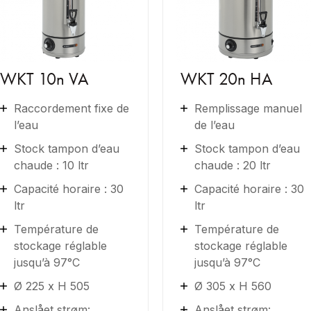
WKT 10n VA
WKT 20n HA
Raccordement fixe de
Remplissage manuel
l’eau
de l’eau
Stock tampon d’eau
Stock tampon d’eau
chaude : 10 ltr
chaude : 20 ltr
Capacité horaire : 30
Capacité horaire : 30
ltr
ltr
Température de
Température de
stockage réglable
stockage réglable
jusqu’à 97°C
jusqu’à 97°C
Ø 225 x H 505
Ø 305 x H 560
Anslået strøm:
Anslået strøm: