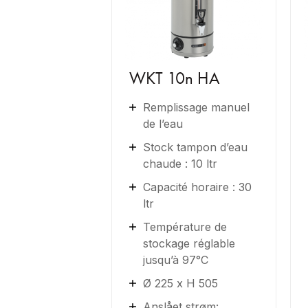
WKT 10n HA
Remplissage manuel
de l’eau
Stock tampon d’eau
chaude : 10 ltr
Capacité horaire : 30
ltr
Température de
stockage réglable
jusqu’à 97°C
Ø 225 x H 505
Anslået strøm: