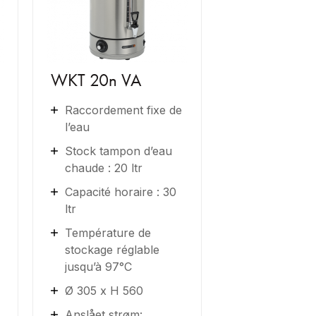
WKT 20n VA
Raccordement fixe de
l’eau
Stock tampon d’eau
chaude : 20 ltr
Capacité horaire : 30
ltr
Température de
stockage réglable
jusqu’à 97°C
Ø 305 x H 560
Anslået strøm: