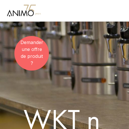
Demander
une offre
de produit
?
WKT n