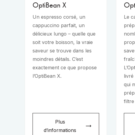
OptiBean X
Opt
Un espresso corsé, un
Le ca
cappuccino parfait, un
prépa
délicieux lungo – quelle que
nomb
soit votre boisson, la vraie
prop
saveur se trouve dans les
save
moindres détails. C’est
fraî
exactement ce que propose
L’Op
l’OptiBean X.
livr
qui 
prép
filtr
Plus
d’informations