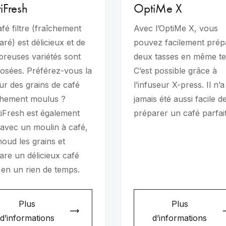
iFresh
OptiMe X
fé filtre (fraîchement
Avec l’OptiMe X, vous
ré) est délicieux et de
pouvez facilement prép
reuses variétés sont
deux tasses en même t
osées. Préférez-vous la
C’est possible grâce à
ur des grains de café
l’infuseur X-press. Il n’a
chement moulus ?
jamais été aussi facile d
tiFresh est également
préparer un café parfait
é avec un moulin à café,
moud les grains et
are un délicieux café
e en un rien de temps.
Plus
Plus
d’informations
d’informations