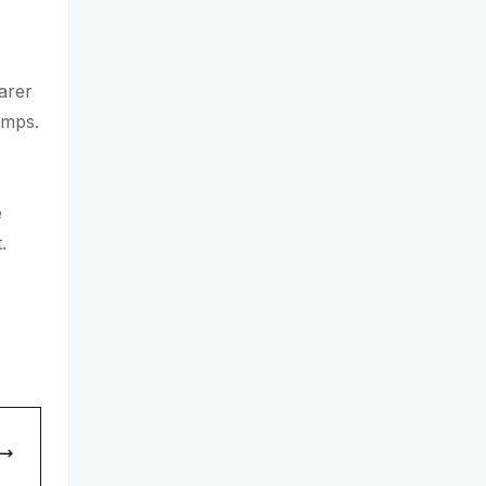
arer
emps.
e
.