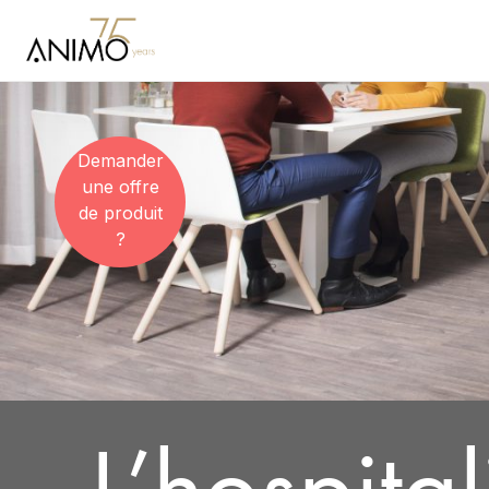
Demander
une offre
de produit
?
L’hospital