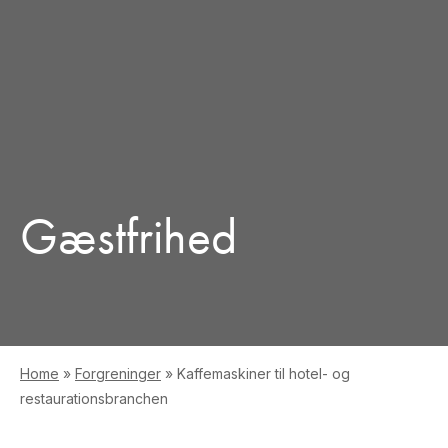
Gæstfrihed
Home
»
Forgreninger
»
Kaffemaskiner til hotel- og
restaurationsbranchen