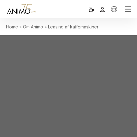
Home
»
Om Animo
»
Leasing af kaffemaskiner