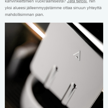
kahvinkeittimien vuokraamisesta?
Jätä tietosi
, niin
yksi alueesi jälleenmyyjistämme ottaa sinuun yhteyttä
mahdollisimman pian.