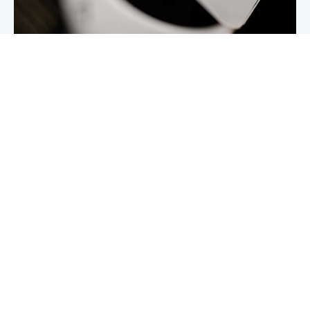
Käyttö- ja rahoitusleasingsopimus
Tärkein ero on se, että käyttöleasingsopimuksessa et
omista kahvinkeitintä ja rahoitusleasingsopimuksessa
omistat.
Koska et omista kahviautomaattia
käyttöleasingsopimuksella, et ole oikeutettu
investointivähennyksiin. Kahvinkeitin ei myöskään ole
taseessa. Rahoitusleasingissä omistat kahvinkeittimen
ja voit vähentää arvonlisäveron. Sinulla on oikeus
investointivähennyksiin, ja kahvinkeitin on myös