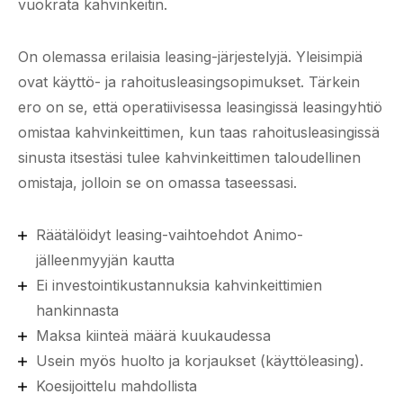
vuokrata kahvinkeitin.
On olemassa erilaisia leasing-järjestelyjä. Yleisimpiä
ovat käyttö- ja rahoitusleasingsopimukset. Tärkein
ero on se, että operatiivisessa leasingissä leasingyhtiö
omistaa kahvinkeittimen, kun taas rahoitusleasingissä
sinusta itsestäsi tulee kahvinkeittimen taloudellinen
omistaja, jolloin se on omassa taseessasi.
Räätälöidyt leasing-vaihtoehdot Animo-
jälleenmyyjän kautta
Ei investointikustannuksia kahvinkeittimien
hankinnasta
Maksa kiinteä määrä kuukaudessa
Usein myös huolto ja korjaukset (käyttöleasing).
Koesijoittelu mahdollista