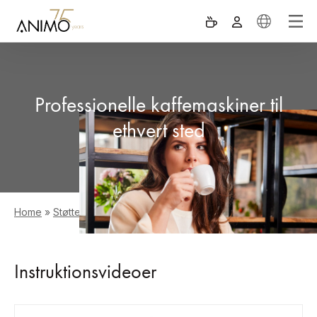
Professionelle kaffemaskiner til
ethvert sted
Home
»
Støtte
»
Instruktionsvideoer
Instruktionsvideoer