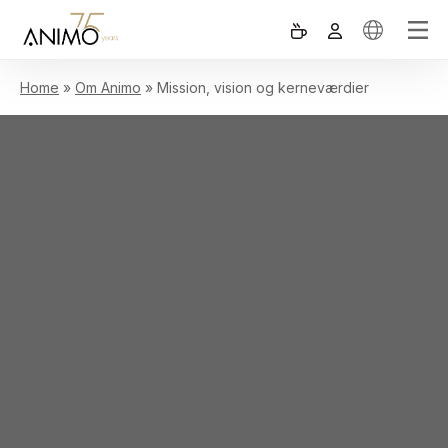
Home
»
Om Animo
»
Mission, vision og kerneværdier