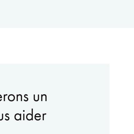
erons un
us aider