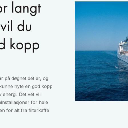
or langt
vil du
od kopp
år på døgnet det er, og
id kunne nyte en god kopp
 energi. Det vet vi i
installasjoner for hele
 for alt fra filterkaffe