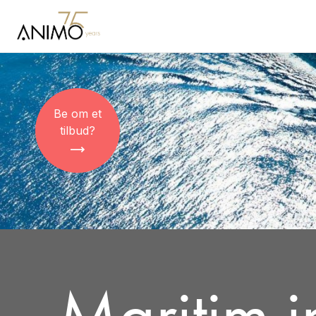
Be om et
tilbud?
Maritim i