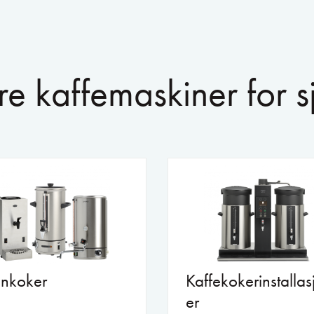
e kaffemaskiner for sj
nkoker
Kaffekokerinstallas
er