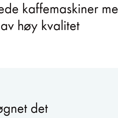
ede kaffemaskiner m
 av høy kvalitet
øgnet det