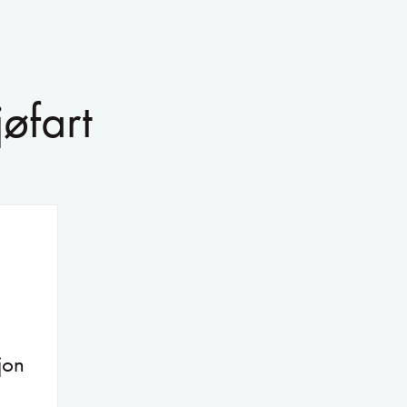
øfart
jon