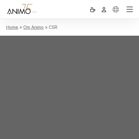
Home
»
Om Animo
»
CSR