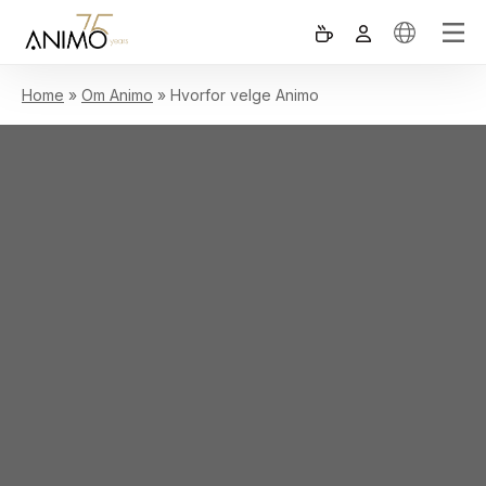
Home
»
Om Animo
»
Hvorfor velge Animo