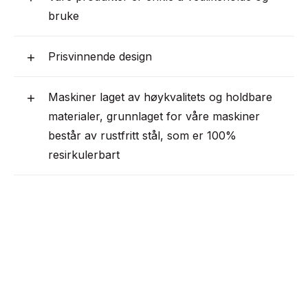
bruke
Prisvinnende design
Maskiner laget av høykvalitets og holdbare
materialer, grunnlaget for våre maskiner
består av rustfritt stål, som er 100%
resirkulerbart
Mange maskiner har nyttige animerte
rengjøringsinstruksjoner
Høy kundetilfredshet med det beste
forholdet mellom pris og kvalitet