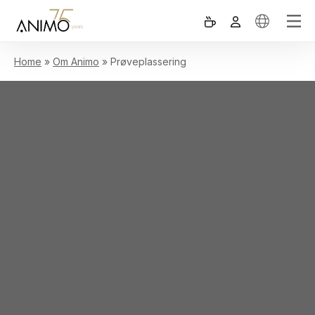
Home
»
Om Animo
»
Prøveplassering