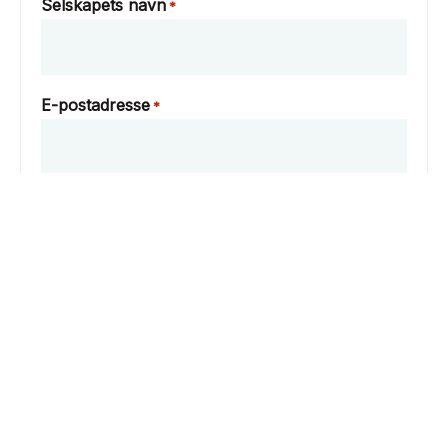
Selskapets navn
*
E-postadresse
*
Telefonnummer
Beliggenhet
*
Postnummer