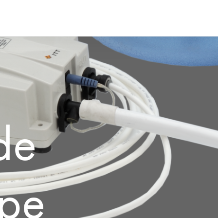
nde
pe