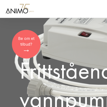
Be om et
tilbud?
Frittståe
vannpum