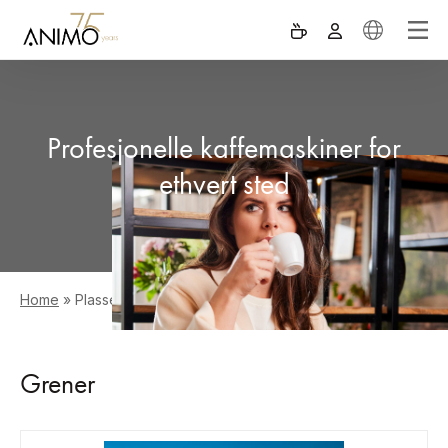
Profesjonelle kaffemaskiner for
ethvert sted
Home
»
Plasseringer
Grener