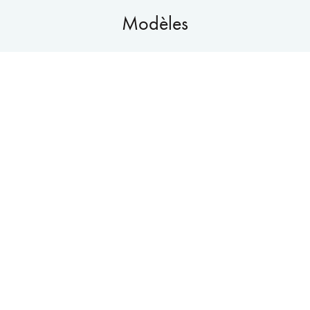
Modèles
MPW-3
Pour 3 Tetra packs (lait UHT)
Poignée pour Tetrapak incluse