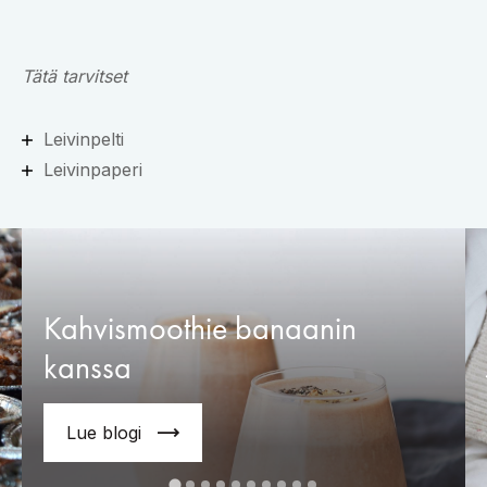
Tätä tarvitset
Leivinpelti
Leivinpaperi
Kahvismoothie banaanin
kanssa
Lue blogi