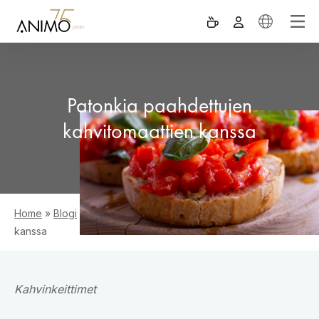
Patonkia paahdettujen
kahvitomaattien kanssa
Home
»
Blogi
»
Patonkia paahdettujen kahvitomaattien
kanssa
Kahvinkeittimet