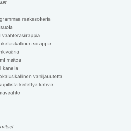
sat
 grammaa raakasokeria
isuola
l vaahterasiirappia
okalusikallinen siirappia
 inkivääriä
ml maitoa
tl kanelia
okalusikallinen vaniljauutetta
kupillista keitettyä kahvia
mavaahto
rvitset