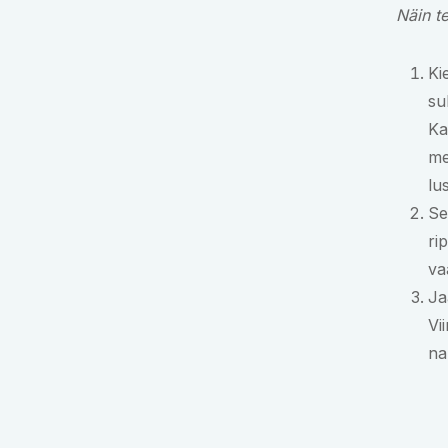
Näin t
Ki
su
Ka
me
lu
Se
ri
va
Ja
Vi
na