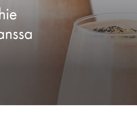
hie
anssa