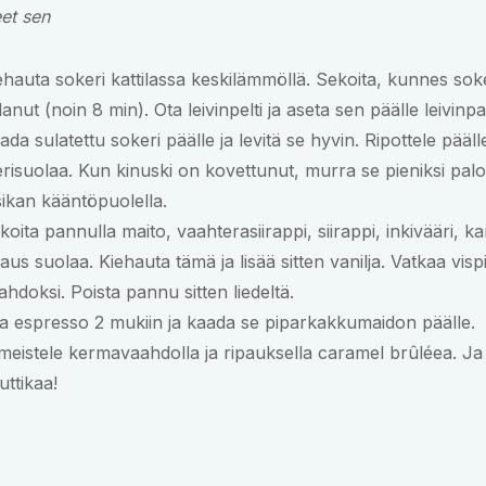
eet sen
ehauta sokeri kattilassa keskilämmöllä. Sekoita, kunnes sok
lanut (noin 8 min). Ota leivinpelti ja aseta sen päälle leivinpa
ada sulatettu sokeri päälle ja levitä se hyvin. Ripottele pääll
risuolaa. Kun kinuski on kovettunut, murra se pieniksi palo
sikan kääntöpuolella.
koita pannulla maito, vaahterasiirappi, siirappi, inkivääri, kan
paus suolaa. Kiehauta tämä ja lisää sitten vanilja. Vatkaa vispi
ahdoksi. Poista pannu sitten liedeltä.
a espresso 2 mukiin ja kaada se piparkakkumaidon päälle.
imeistele kermavaahdolla ja ripauksella caramel brûléea. Ja
uttikaa!