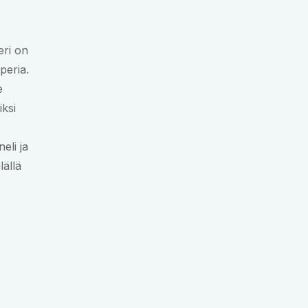
eri on
peria.
e
iksi
eli ja
lällä