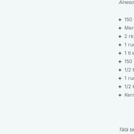
Aineso
150
Mer
2 rk
1 ru
1 tl
150 
1/2 
1 ru
1/2 
Ker
Tätä ta