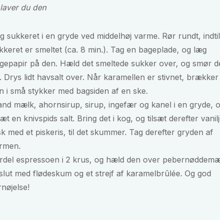
laver du den
g sukkeret i en gryde ved middelhøj varme. Rør rundt, indtil
kkeret er smeltet (ca. 8 min.). Tag en bageplade, og læg
gepapir på den. Hæld det smeltede sukker over, og smør d
. Drys lidt havsalt over. Når karamellen er stivnet, brækker
n i små stykker med bagsiden af en ske.
and mælk, ahornsirup, sirup, ingefær og kanel i en gryde, 
lsæt en knivspids salt. Bring det i kog, og tilsæt derefter vanil
sk med et piskeris, til det skummer. Tag derefter gryden af
rmen.
rdel espressoen i 2 krus, og hæld den over pebernøddemæ
slut med flødeskum og et strejf af karamelbrûlée. Og god
rnøjelse!