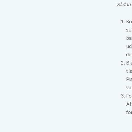
Sådan 
Ko
su
ba
ud
de
Bl
ti
Pi
va
Fo
Af
fo