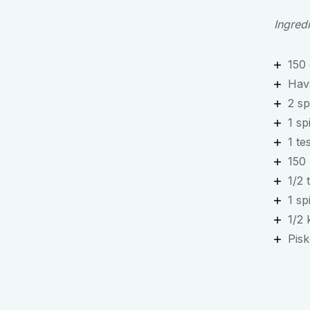
Ingred
150
Hav
2 sp
1 sp
1 te
150
1/2 
1 sp
1/2 
Pisk