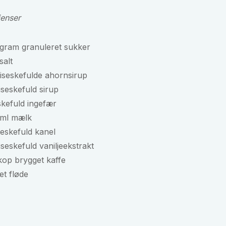
ienser
 gram granuleret sukker
salt
iseskefulde ahornsirup
iseskefuld sirup
skefuld ingefær
 ml mælk
teskefuld kanel
iseskefuld vaniljeekstrakt
kop brygget kaffe
et fløde