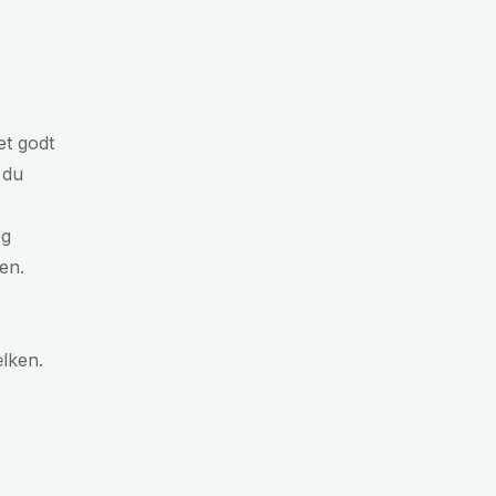
et godt
 du
og
jen.
lken.