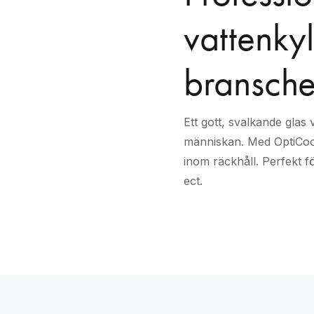
vattenkyl
bransche
Ett gott, svalkande glas
människan. Med OptiCool
inom räckhåll. Perfekt f
ect.