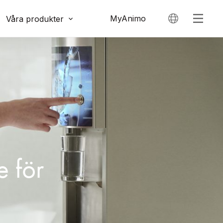
MyAnimo
Våra produkter
e för