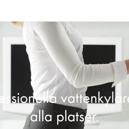
essionella vattenkylar
alla platser.