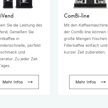
iVend
ComBi-line
ben Sie die Leistung des
Mit den Kaffeemaschin
Vend. Genießen Sie
der ComBi-line können 
ntkaffee in
große Mengen frischen
ndenschnelle, perfekt
Filterkaffee einfach und
eschmack und
kurzer Zeit zubereiten.
eratur. Zu jeder Zeit
Tages.
Mehr Infos
Mehr Infos