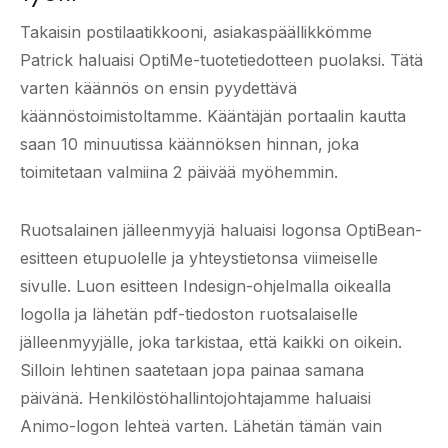
Takaisin postilaatikkooni, asiakaspäällikkömme
Patrick haluaisi OptiMe-tuotetiedotteen puolaksi. Tätä
varten käännös on ensin pyydettävä
käännöstoimistoltamme. Kääntäjän portaalin kautta
saan 10 minuutissa käännöksen hinnan, joka
toimitetaan valmiina 2 päivää myöhemmin.
Ruotsalainen jälleenmyyjä haluaisi logonsa OptiBean-
esitteen etupuolelle ja yhteystietonsa viimeiselle
sivulle. Luon esitteen Indesign-ohjelmalla oikealla
logolla ja lähetän pdf-tiedoston ruotsalaiselle
jälleenmyyjälle, joka tarkistaa, että kaikki on oikein.
Silloin lehtinen saatetaan jopa painaa samana
päivänä. Henkilöstöhallintojohtajamme haluaisi
Animo-logon lehteä varten. Lähetän tämän vain