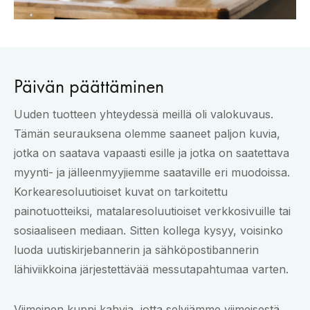
Päivän päättäminen
Uuden tuotteen yhteydessä meillä oli valokuvaus.
Tämän seurauksena olemme saaneet paljon kuvia,
jotka on saatava vapaasti esille ja jotka on saatettava
myynti- ja jälleenmyyjiemme saataville eri muodoissa.
Korkearesoluutioiset kuvat on tarkoitettu
painotuotteiksi, matalaresoluutioiset verkkosivuille tai
sosiaaliseen mediaan. Sitten kollega kysyy, voisinko
luoda uutiskirjebannerin ja sähköpostibannerin
lähiviikkoina järjestettävää messutapahtumaa varten.
Viimeinen kuppi kahvia, jotta selviämme viimeisestä