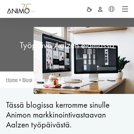
Työpäivä Aalzen elämässä
Home
»
Blogi
»
Työpäivä Aalzen elämässä
Tässä blogissa kerromme sinulle
Animon markkinointivastaavan
Aalzen työpäivästä.