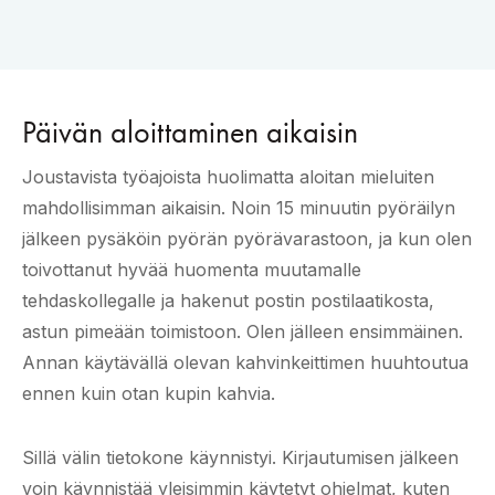
Päivän aloittaminen aikaisin
Joustavista työajoista huolimatta aloitan mieluiten
mahdollisimman aikaisin. Noin 15 minuutin pyöräilyn
jälkeen pysäköin pyörän pyörävarastoon, ja kun olen
toivottanut hyvää huomenta muutamalle
tehdaskollegalle ja hakenut postin postilaatikosta,
astun pimeään toimistoon. Olen jälleen ensimmäinen.
Annan käytävällä olevan kahvinkeittimen huuhtoutua
ennen kuin otan kupin kahvia.
Sillä välin tietokone käynnistyi. Kirjautumisen jälkeen
voin käynnistää yleisimmin käytetyt ohjelmat, kuten