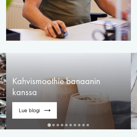
Kahvismoothie banaanin
kanssa
Lue blogi