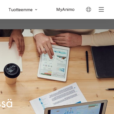
MyAnimo
Tuotteemme
ssä