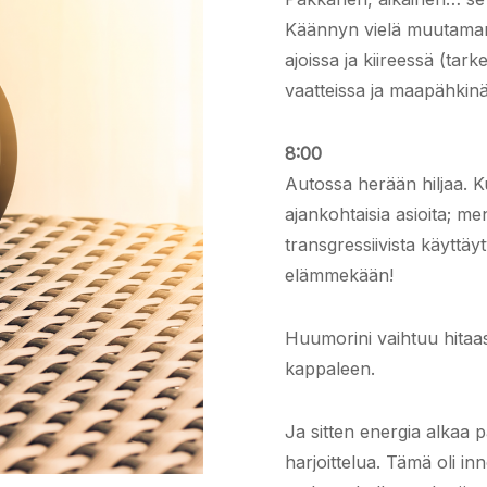
Käännyn vielä muutaman 
ajoissa ja kiireessä (ta
vaatteissa ja maapähkinä
8:00
Autossa herään hiljaa. K
ajankohtaisia asioita; me
transgressiivista käyttä
elämmekään!
Huumorini vaihtuu hitaas
kappaleen.
Ja sitten energia alkaa 
harjoittelua. Tämä oli i