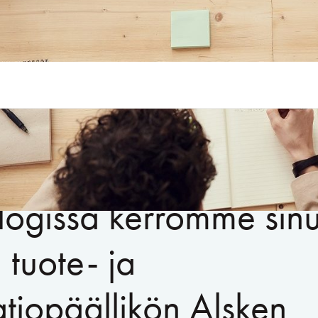
logissa kerromme sinu
tuote- ja
tiopäällikön Alsken