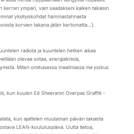
kerran ympäri, vain saadakseni kaiken takaisin
rkemmat yksityiskohdat hammastahnasta
voista korvien takana jätän kertomatta…).
uuntelen radiota ja kuuntelen hetken aikaa
neillään olevaa sotaa, energiakriisiä,
ytymistä. Miten omituisessa maailmassa me joskus
ti, kun kuulen Ed Sheeranin Overpas Graffiti -
palata, kun ajattelen muutaman päivän takaista
nnostava LEAN-koulutuspäivä. Uutta tietoa,