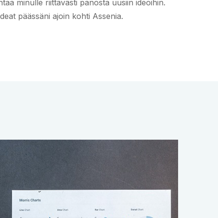
a minulle riittävästi panosta uusiin ideoihin.
 ideat päässäni ajoin kohti Assenia.