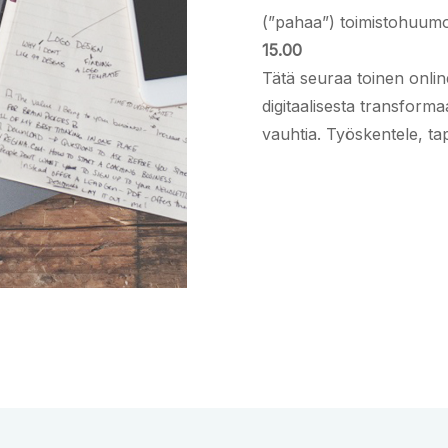
(”pahaa”) toimistohuumo
15.00
Tätä seuraa toinen onlin
digitaalisesta transform
vauhtia. Työskentele, tap