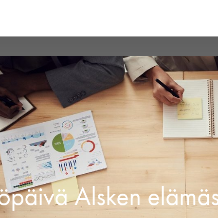
öpäivä Alsken elämä