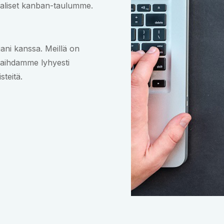
itaaliset kanban-taulumme.
ani kanssa. Meillä on
vaihdamme lyhyesti
teitä.