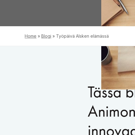
Home
»
Blogi
»
Työpäivä Alsken elämässä
Tässä b
Animon 
innovaa