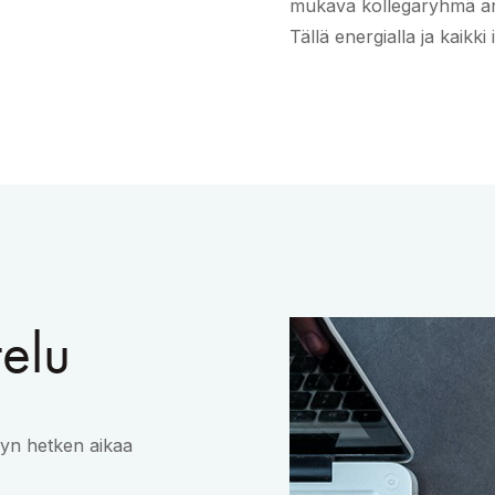
mukava kollegaryhmä anta
Tällä energialla ja kaikki
elu
syn hetken aikaa