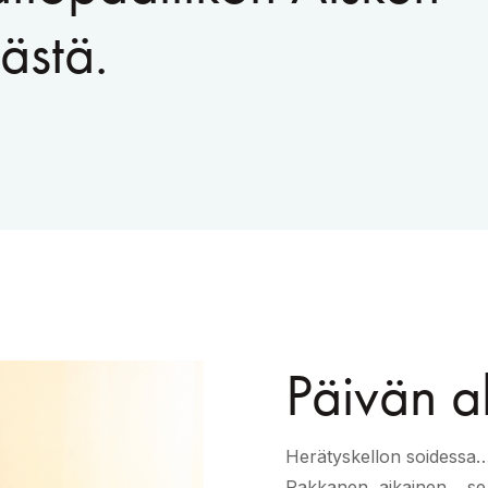
ästä.
Päivän al
Herätyskellon soidessa…
Pakkanen, aikainen… se