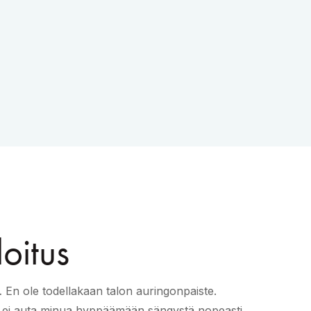
oitus
 En ole todellakaan talon auringonpaiste.
 ei auta minua hyppäämään sängystä nopeasti.