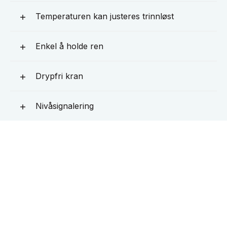
Temperaturen kan justeres trinnløst
Enkel å holde ren
Drypfri kran
Nivåsignalering
Ekstra måleglass bak beskyttelsesdekselet
Isolert med polyuretan
Beskyttelse mot tørrkoking
Dobbeltvegget rustfritt stål 18/9