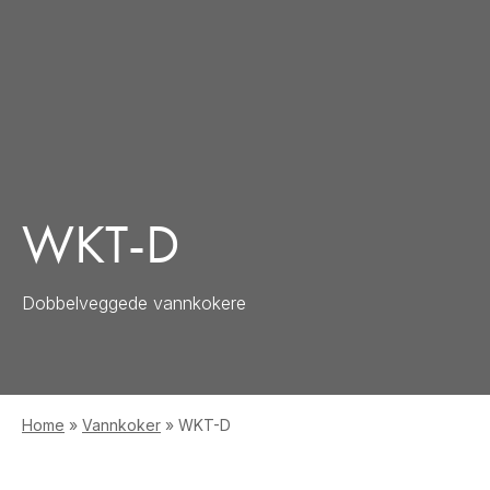
WKT-D
Dobbelveggede vannkokere
Home
»
Vannkoker
»
WKT-D