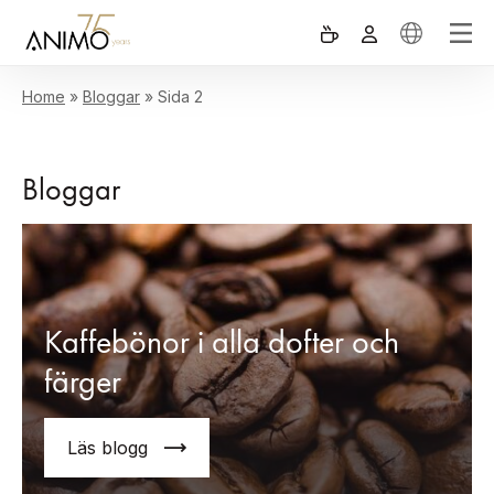
Home
»
Bloggar
»
Sida 2
Bloggar
Kaffebönor i alla dofter och
färger
Läs blogg