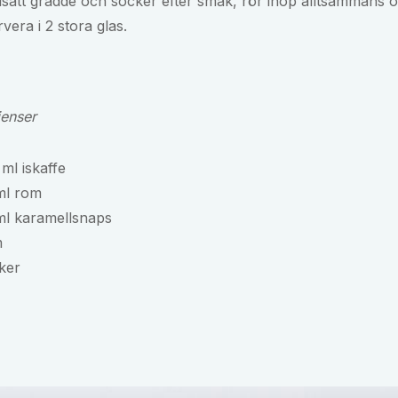
llsätt grädde och socker efter smak, rör ihop alltsammans 
rvera i 2 stora glas.
ienser
ml iskaffe
ml rom
ml karamellsnaps
m
ker