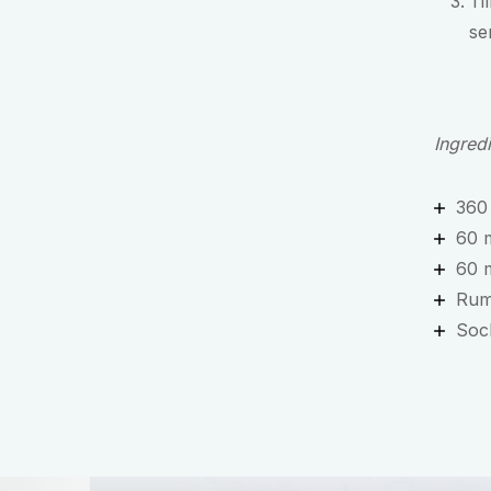
Ti
se
Ingred
360 
60 
60 
Ru
Soc