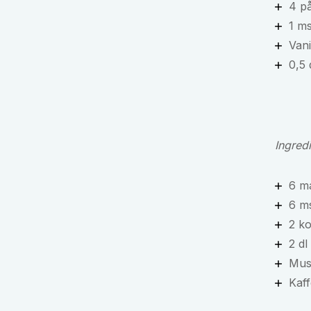
4 på
1 ms
Vani
0,5
Ingredi
6 m
6 m
2 k
2 dl
Mus
Kaff