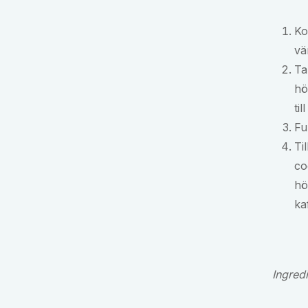
Ko
vä
Ta
hö
ti
Fu
Ti
co
hö
ka
Ingred