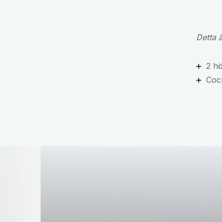
Detta 
2 hö
Cock