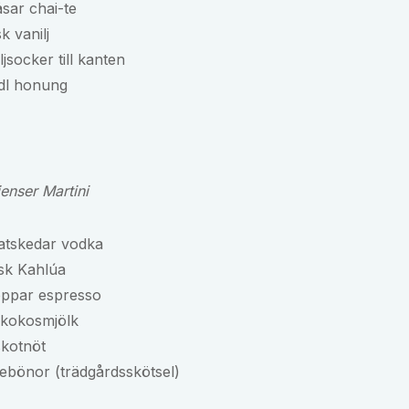
sar chai-te
k vanilj
ljsocker till kanten
 dl honung
enser Martini
atskedar vodka
sk Kahlúa
oppar espresso
 kokosmjölk
kotnöt
ebönor (trädgårdsskötsel)