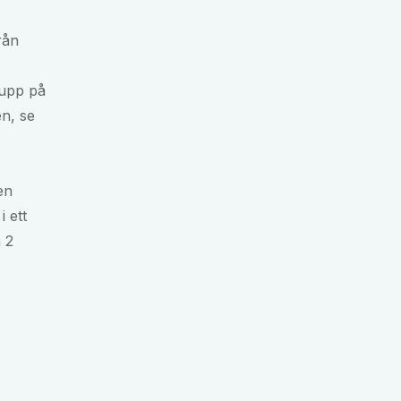
rån
 upp på
en, se
en
i ett
 2