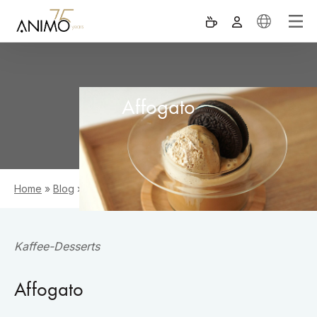
Affogato
Home
»
Blog
»
Affogato
Kaffee-Desserts
Affogato