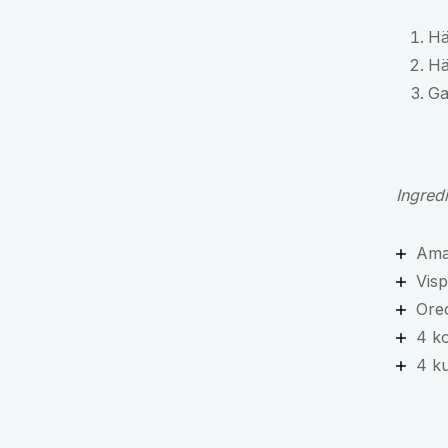
Hä
Hä
Ga
Ingred
Ama
Vis
Ore
4 k
4 ku