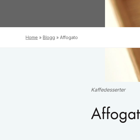
Home
»
Blogg
»
Affogato
Kaffedesserter
Affoga