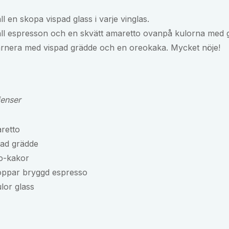
ll en skopa vispad glass i varje vinglas.
ll espresson och en skvätt amaretto ovanpå kulorna med g
rnera med vispad grädde och en oreokaka. Mycket nöje!
ienser
retto
pad grädde
o-kakor
oppar bryggd espresso
lor glass