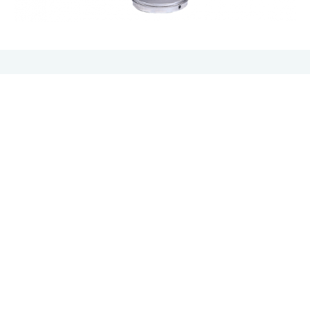
En container med mange fordeler
Dobbeltvegget rustfritt stål 18/9
Lagringstemperatur ca 85°C
Drypfri kran
Sømløst sveiset
Lett å rengjøre