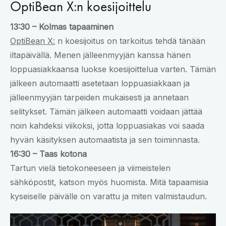
OptiBean X:n koesijoittelu
13:30 – Kolmas tapaaminen
OptiBean X:
n koesijoitus on tarkoitus tehdä tänään
iltapäivällä. Menen jälleenmyyjän kanssa hänen
loppuasiakkaansa luokse koesijoittelua varten. Tämän
jälkeen automaatti asetetaan loppuasiakkaan ja
jälleenmyyjän tarpeiden mukaisesti ja annetaan
selitykset. Tämän jälkeen automaatti voidaan jättää
noin kahdeksi viikoksi, jotta loppuasiakas voi saada
hyvän käsityksen automaatista ja sen toiminnasta.
16:30 – Taas kotona
Tartun vielä tietokoneeseen ja viimeistelen
sähköpostit, katson myös huomista. Mitä tapaamisia
kyseiselle päivälle on varattu ja miten valmistaudun.