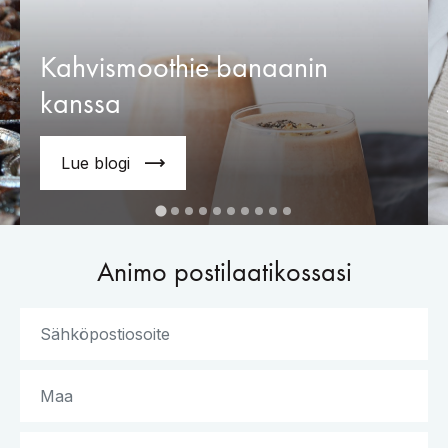
Kahvismoothie banaanin
kanssa
Lue blogi
Animo postilaatikossasi