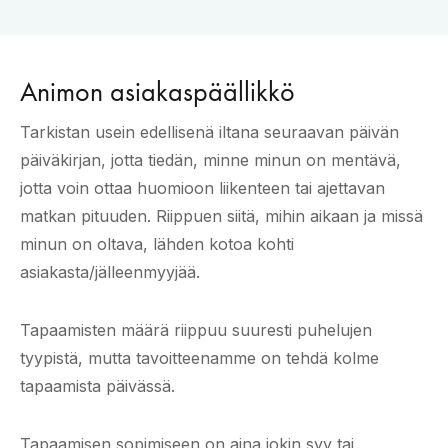
Animon asiakaspäällikkö
Tarkistan usein edellisenä iltana seuraavan päivän
päiväkirjan, jotta tiedän, minne minun on mentävä,
jotta voin ottaa huomioon liikenteen tai ajettavan
matkan pituuden. Riippuen siitä, mihin aikaan ja missä
minun on oltava, lähden kotoa kohti
asiakasta/jälleenmyyjää.
Tapaamisten määrä riippuu suuresti puhelujen
tyypistä, mutta tavoitteenamme on tehdä kolme
tapaamista päivässä.
Tapaamisen sopimiseen on aina jokin syy tai