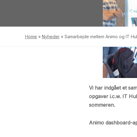
Home
»
Nyheder
»
Samarbejde mellem Animo og IT Hu
Vi har indgået et sa
opgaver i.c.w. IT Hu
sommeren.
Animo dashboard-a