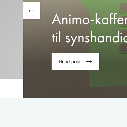
Animo-kaffe
til synshand
Read post