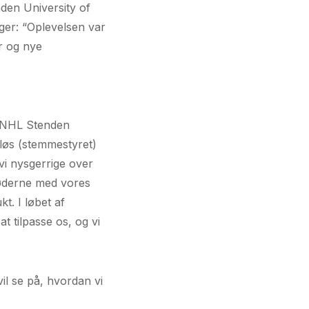
den University of
ger: “Oplevelsen var
er og nye
å NHL Stenden
tløs (stemmestyret)
vi nysgerrige over
 Møderne med vores
t. I løbet af
t tilpasse os, og vi
il se på, hvordan vi