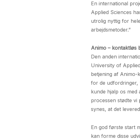
En international pr
Applied Sciences har
utrolig nyttig for h
arbejdsmetoder.”
Animo – kontaktløs b
Den anden internati
University of Applie
betjening af Animo-k
for de udfordringer,
kunde hjalp os med a
processen stødte vi 
synes, at det levere
En god første start 
kan forme disse udv