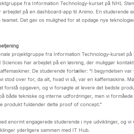
ojektgruppe fra Information Technology-kurset på NHL Sten
 arbejdet på en dashboard-app til Animo. En studerende si
ele teamet. Det gav os mulighed for at opdage nye teknologi
etjening
onale projektgruppe fra Information Technology-kurset p
d Sciences har arbejdet på en løsning, der muliggør kontak
affemaskiner. De studerende fortæller: “I begyndelsen var 
 vi stod over for, da alt, hvad vi så, var en kaffemaskine.
t forstå opgaven, og vi forsøgte at levere det bedste produk
på både tekniske og interne udfordringer, men vi formåede a
de produkt fuldender dette proof of concept.”
med enormt engagerede studerende i nye udviklinger, og vi v
iklinger yderligere sammen med IT Hub.