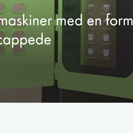
maskiner med en for
icappede