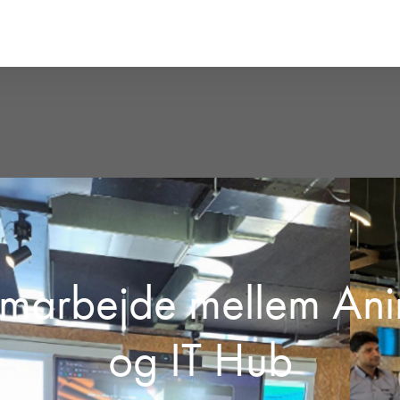
marbejde mellem An
og IT Hub