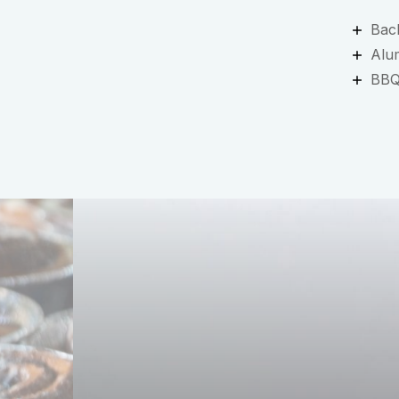
Bac
Alum
BB