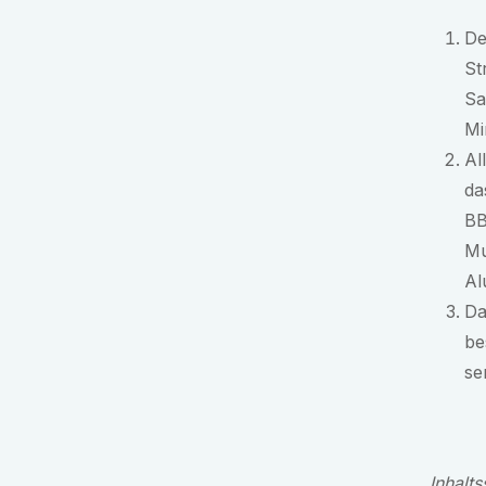
De
St
Sa
Mi
Al
da
BB
Mu
Al
Da
be
se
Inhalts