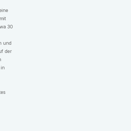
eine
mit
twa 30
n und
uf der
n
 in
tes