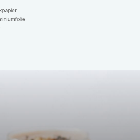
kpapier
iniumfolie
Q