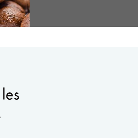
 les
s