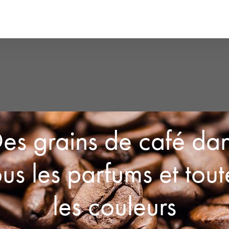
es grains de café da
ous les parfums et tout
les couleurs