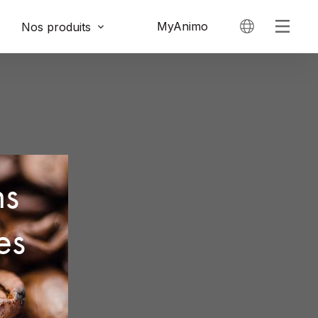
MyAnimo
Nos produits
ns
es