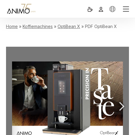
Home
»
Koffiemachines
»
OptiBean X
»
PDF OptiBean X