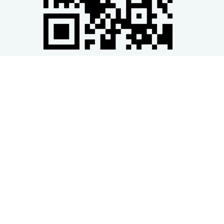
Onderhoudsvriendelijk en duurzaam
De OptiBean X is gebruiksvriendelijk in elk opzicht, hij
heeft weinig onderhoud nodig. Volg de intuïtieve
interface op het 7” touchscreen om je espresso,
koffie of thee snel te zetten. De nieuwe OptiBean
heeft geïllustreerde instructies en alle onderdelen
bevinden zich op zichtbare en toegankelijke plaatsen.