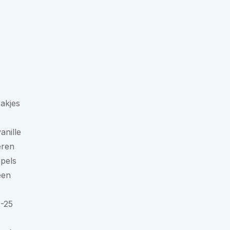
akjes
anille
eren
epels
een
2-25