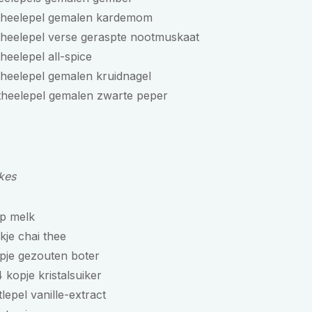
 theelepel gemalen kardemom
theelepel verse geraspte nootmuskaat
theelepel all-spice
theelepel gemalen kruidnagel
theelepel gemalen zwarte peper
kes
op melk
kje chai thee
pje gezouten boter
4 kopje kristalsuiker
tlepel vanille-extract