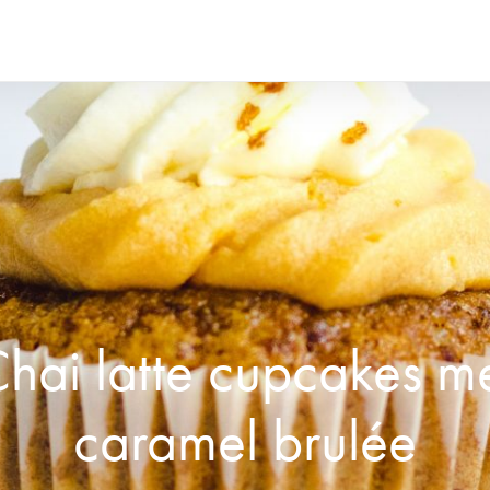
hai latte cupcakes m
caramel brulée