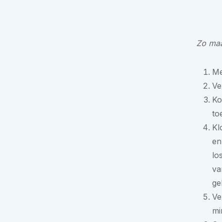
Zo maa
Me
Ve
Ko
to
Kl
en
lo
va
ge
Ve
mi