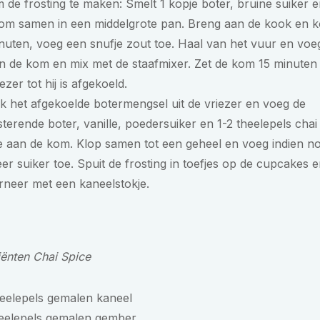
 de frosting te maken: Smelt 1 kopje boter, bruine suiker 
om samen in een middelgrote pan. Breng aan de kook en k
nuten, voeg een snufje zout toe. Haal van het vuur en voe
n de kom en mix met de staafmixer. Zet de kom 15 minuten 
iezer tot hij is afgekoeld.
k het afgekoelde botermengsel uit de vriezer en voeg de
sterende boter, vanille, poedersuiker en 1-2 theelepels chai
e aan de kom. Klop samen tot een geheel en voeg indien no
er suiker toe. Spuit de frosting in toefjes op de cupcakes 
rneer met een kaneelstokje.
iënten Chai Spice
eelepels gemalen kaneel
heelepels gemalen gember