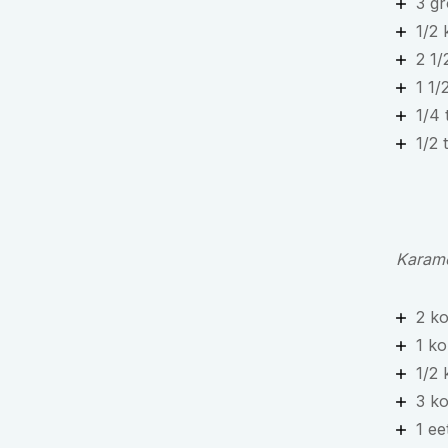
3 gr
1/2 
2 1/
1 1/
1/4 
1/2 
Karame
2 ko
1 ko
1/2
3 ko
1 ee