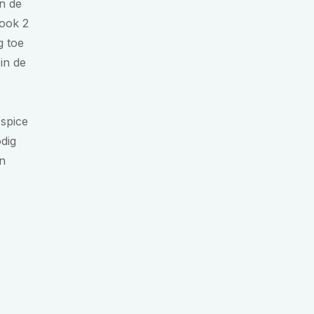
en de
ook 2
g toe
in de
 spice
dig
en