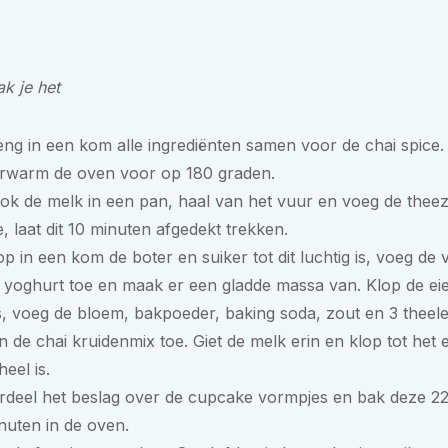
k je het
ng in een kom alle ingrediënten samen voor de chai spice.
rwarm de oven voor op 180 graden.
ok de melk in een pan, haal van het vuur en voeg de theez
e, laat dit 10 minuten afgedekt trekken.
op in een kom de boter en suiker tot dit luchtig is, voeg de v
 yoghurt toe en maak er een gladde massa van. Klop de ei
s, voeg de bloem, bakpoeder, baking soda, zout en 3 theel
n de chai kruidenmix toe. Giet de melk erin en klop tot het 
heel is.
rdeel het beslag over de cupcake vormpjes en bak deze 2
nuten in de oven.