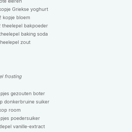
ote eieren
kopje Griekse yoghurt
2 kopje bloem
2 theelepel bakpoeder
theelepel baking soda
theelepel zout
l frosting
pjes gezouten boter
p donkerbruine suiker
 kop room
pjes poedersuiker
tlepel vanille-extract