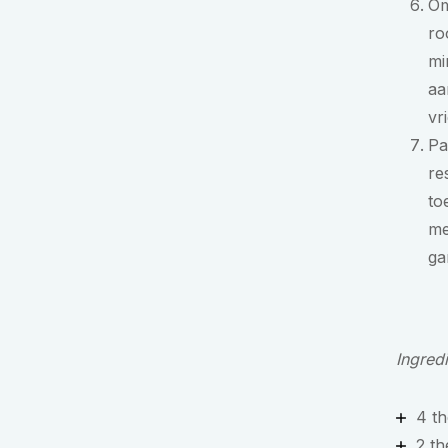
Om
ro
mi
aa
vr
Pa
re
to
me
ga
Ingred
4 th
2 t