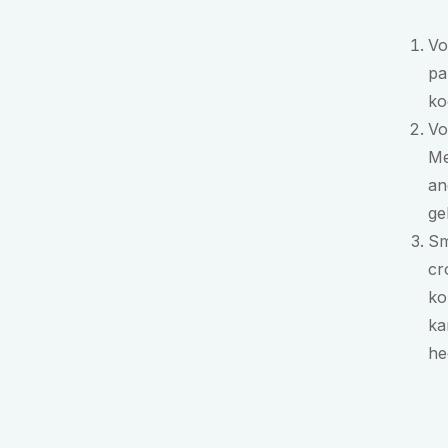
Vo
pa
ko
Vo
Me
an
ge
Sm
cr
ko
ka
he