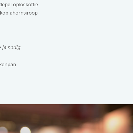
tlepel oploskoffie
 kop ahornsiroop
b je nodig
kenpan