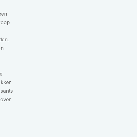
een
iroop
den.
en
e
ekker
ssants
rover