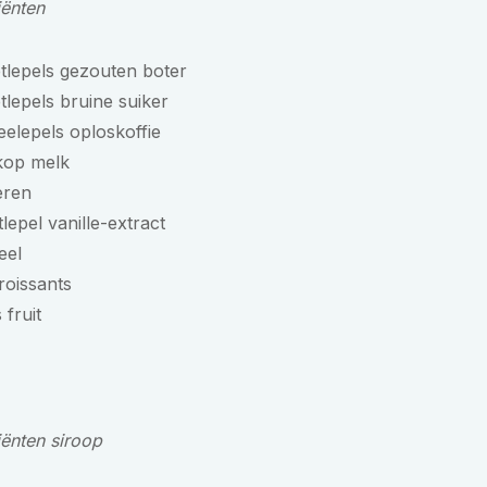
iënten
tlepels gezouten boter
tlepels bruine suiker
eelepels oploskoffie
kop melk
eren
tlepel vanille-extract
eel
roissants
 fruit
iënten siroop