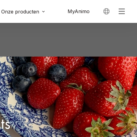
MyAnimo
Onze producten
ts