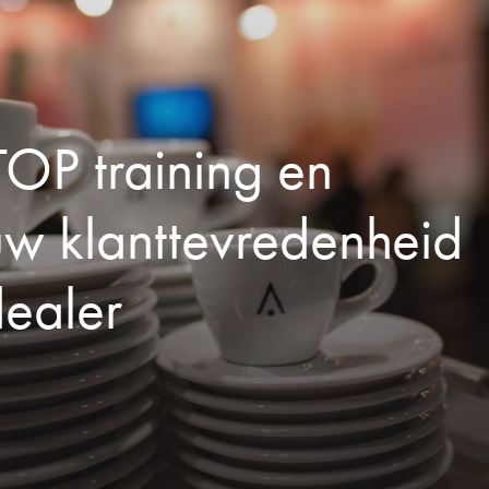
OP training en
w klanttevredenheid
dealer