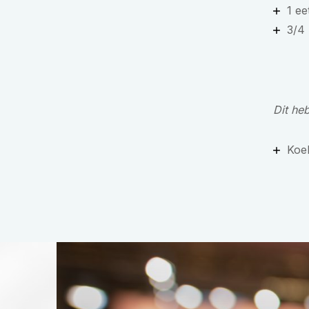
1 ee
3/4
Dit he
Koe