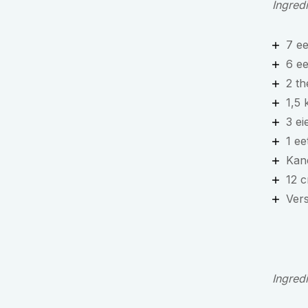
Ingred
7 ee
6 ee
2 th
1,5 
3 ei
1 ee
Kan
12 c
Vers
Ingred