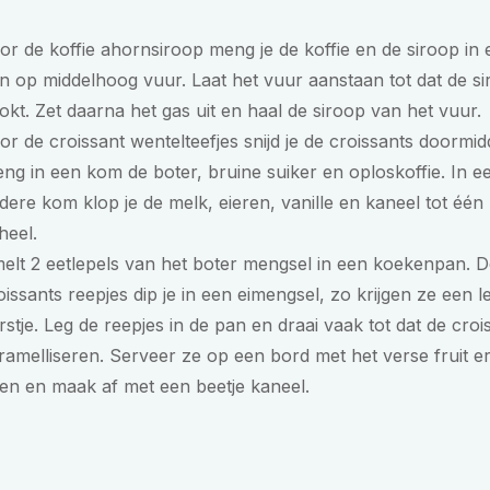
or de koffie ahornsiroop meng je de koffie en de siroop in 
n op middelhoog vuur. Laat het vuur aanstaan tot dat de s
okt. Zet daarna het gas uit en haal de siroop van het vuur.
or de croissant wentelteefjes snijd je de croissants doormid
ng in een kom de boter, bruine suiker en oploskoffie. In e
dere kom klop je de melk, eieren, vanille en kaneel tot één
heel.
elt 2 eetlepels van het boter mengsel in een koekenpan. D
oissants reepjes dip je in een eimengsel, zo krijgen ze een l
rstje. Leg de reepjes in de pan en draai vaak tot dat de croi
ramelliseren. Serveer ze op een bord met het verse fruit e
en en maak af met een beetje kaneel.