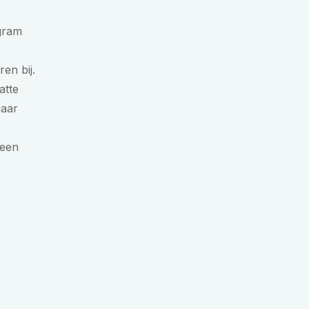
gram
en bij.
atte
gaar
 een