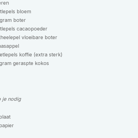
eren
tlepels bloem
 gram boter
etlepels cacaopoeder
theelepel vloeibare boter
nasappel
etlepels koffie (extra sterk)
 gram geraspte kokos
b je nodig
plaat
papier