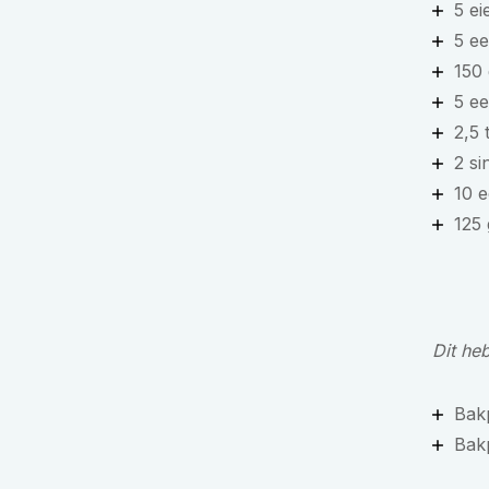
5 ei
5 ee
150
5 e
2,5 
2 si
10 e
125
Dit he
Bak
Bak