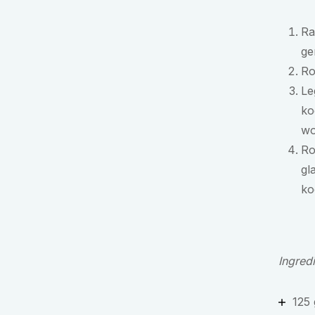
Ra
ge
Ro
Le
ko
wo
Ro
gl
ko
Ingred
125 