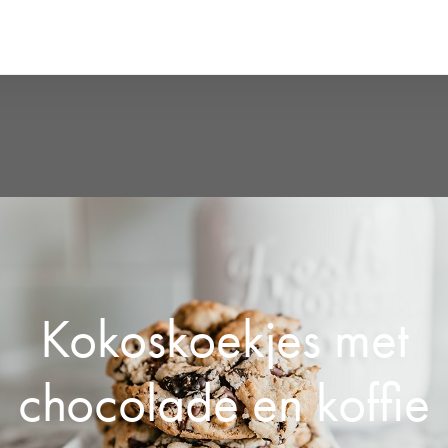
Kokoskoekjes met
chocolade en koffie